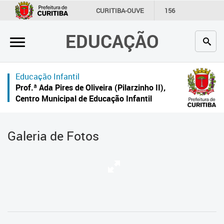
×
CURITIBA-OUVE
156
INFORMAÇÃO
SECRETARIAS
EDUCAÇÃO
Inicial
Secretaria
Educação Infantil
Profissionais da educação
Prof.ª Ada Pires de Oliveira (Pilarzinho II),
Centro Municipal de Educação Infantil
Crianças e estudantes
Comunidade
Galeria de Fotos
Contato
Links
úteis
Portal da Prefeitura de Curitiba