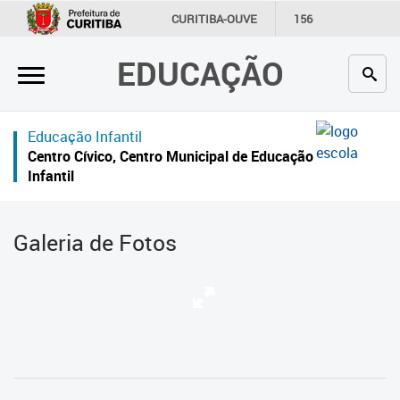
×
CURITIBA-OUVE
156
INFORMAÇÃO
SECRETARIAS
EDUCAÇÃO
Inicial
Secretaria
Educação Infantil
Profissionais da educação
Centro Cívico, Centro Municipal de Educação
Infantil
Crianças e estudantes
Comunidade
Galeria de Fotos
Contato
Links
úteis
Portal da Prefeitura de Curitiba