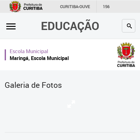
×
CURITIBA-OUVE
156
INFORMAÇÃO
SECRETARIAS
EDUCAÇÃO
Inicial
Secretaria
Escola Municipal
Profissionais da educação
Maringá, Escola Municipal
Crianças e estudantes
Comunidade
Galeria de Fotos
Contato
Links
úteis
Portal da Prefeitura de Curitiba