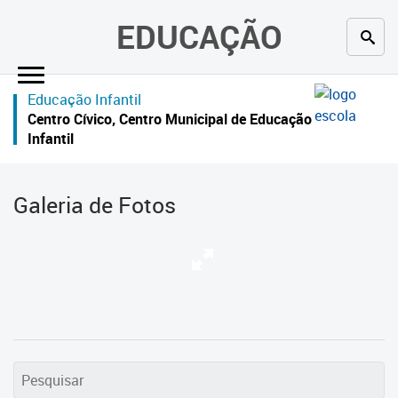
×
EDUCAÇÃO
Inicial
Educação Infantil
Secretaria
Centro Cívico, Centro Municipal de Educação
Infantil
Profissionais da educação
Crianças e estudantes
Galeria de Fotos
Comunidade
Contato
Links
úteis
Portal da Prefeitura de Curitiba