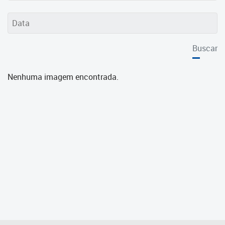
Cadastramento Escolar
Cadastro Online
Buscar
Portal ICS Instituto Curitiba de
Saúde
Nenhuma imagem encontrada.
Portal Aprendere
Portal do Servidor