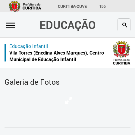
×
CURITIBA-OUVE
156
INFORMAÇÃO
SECRETARIAS
EDUCAÇÃO
Inicial
Secretaria
Educação Infantil
Profissionais da educação
Vila Torres (Enedina Alves Marques), Centro
Municipal de Educação Infantil
Crianças e estudantes
Comunidade
Galeria de Fotos
Contato
Links
úteis
Portal da Prefeitura de Curitiba