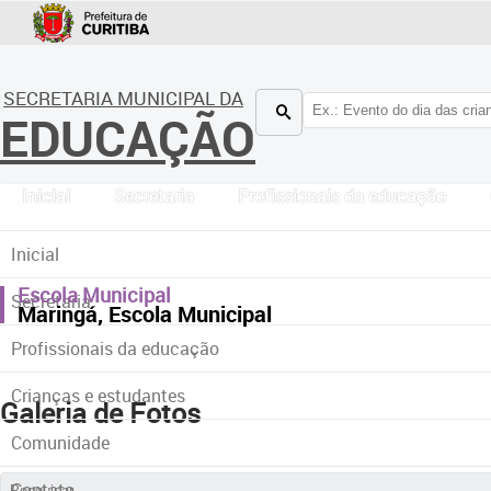
SECRETARIA MUNICIPAL DA
EDUCAÇÃO
Inicial
Secretaria
Profissionais da educação
Inicial
Escola Municipal
Secretaria
Maringá, Escola Municipal
Profissionais da educação
Crianças e estudantes
Galeria de Fotos
Comunidade
Contato