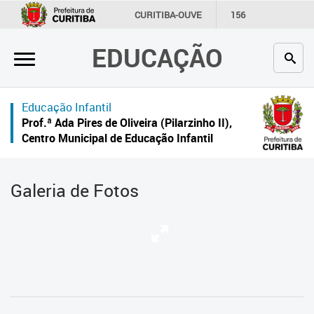
×
CURITIBA-OUVE
156
INFORMAÇÃO
SECRETARIAS
EDUCAÇÃO
Inicial
Secretaria
Educação Infantil
Profissionais da educação
Prof.ª Ada Pires de Oliveira (Pilarzinho II),
Centro Municipal de Educação Infantil
Crianças e estudantes
Comunidade
Galeria de Fotos
Contato
Links
úteis
Portal da Prefeitura de Curitiba