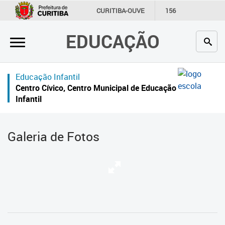
×
CURITIBA-OUVE
156
INFORMAÇÃO
SECRETARIAS
EDUCAÇÃO
Inicial
Secretaria
Educação Infantil
Profissionais da educação
Centro Cívico, Centro Municipal de Educação
Infantil
Crianças e estudantes
Comunidade
Galeria de Fotos
Contato
Links
úteis
Portal da Prefeitura de Curitiba