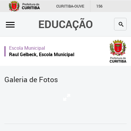
×
CURITIBA-OUVE
156
INFORMAÇÃO
SECRETARIAS
EDUCAÇÃO
Inicial
Secretaria
Escola Municipal
Profissionais da educação
Raul Gelbeck, Escola Municipal
Crianças e estudantes
Comunidade
Galeria de Fotos
Contato
Links
úteis
Portal da Prefeitura de Curitiba