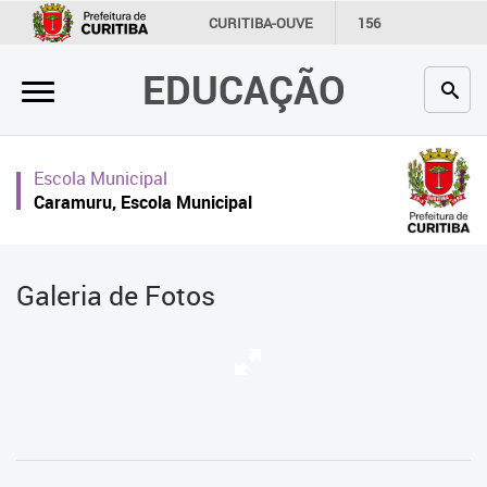
×
CURITIBA-OUVE
156
INFORMAÇÃO
SECRETARIAS
EDUCAÇÃO
Inicial
Secretaria
Escola Municipal
Profissionais da educação
Caramuru, Escola Municipal
Crianças e estudantes
Comunidade
Galeria de Fotos
Contato
Links
úteis
Portal da Prefeitura de Curitiba