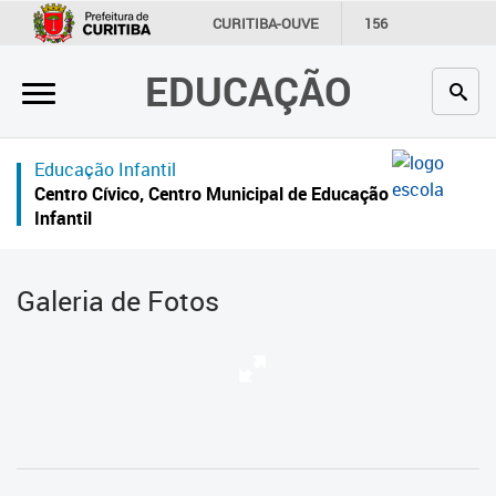
×
CURITIBA-OUVE
156
INFORMAÇÃO
SECRETARIAS
EDUCAÇÃO
Inicial
Secretaria
Educação Infantil
Profissionais da educação
Centro Cívico, Centro Municipal de Educação
Infantil
Crianças e estudantes
Comunidade
Galeria de Fotos
Contato
Links
úteis
Portal da Prefeitura de Curitiba