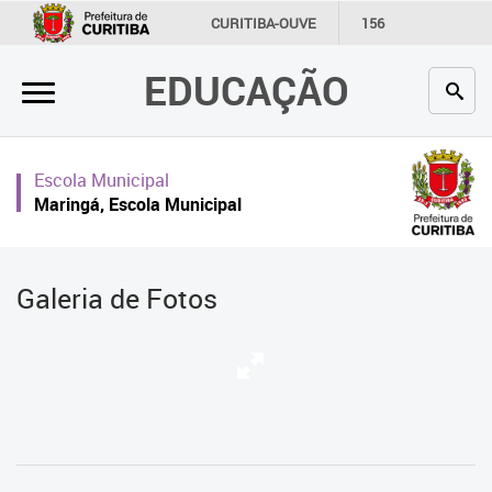
×
CURITIBA-OUVE
156
INFORMAÇÃO
SECRETARIAS
EDUCAÇÃO
Inicial
Secretaria
Escola Municipal
Profissionais da educação
Maringá, Escola Municipal
Crianças e estudantes
Comunidade
Galeria de Fotos
Contato
Links
úteis
Portal da Prefeitura de Curitiba