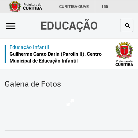
×
CURITIBA-OUVE
156
INFORMAÇÃO
SECRETARIAS
EDUCAÇÃO
Inicial
Secretaria
Educação Infantil
Profissionais da educação
Guilherme Canto Darin (Parolin II), Centro
Municipal de Educação Infantil
Crianças e estudantes
Comunidade
Galeria de Fotos
Contato
Links
úteis
Portal da Prefeitura de Curitiba