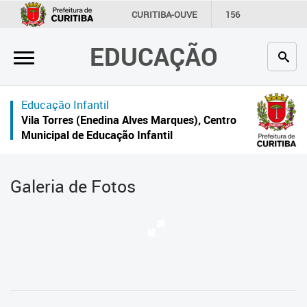
×
CURITIBA-OUVE
156
INFORMAÇÃO
SECRETARIAS
EDUCAÇÃO
Inicial
Secretaria
Educação Infantil
Profissionais da educação
Vila Torres (Enedina Alves Marques), Centro
Municipal de Educação Infantil
Crianças e estudantes
Comunidade
Galeria de Fotos
Contato
Links
úteis
Portal da Prefeitura de Curitiba