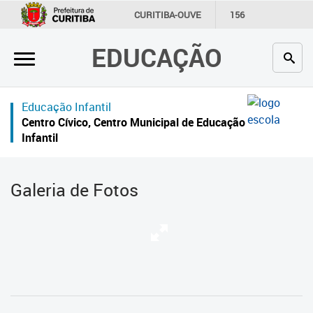
×
CURITIBA-OUVE
156
INFORMAÇÃO
SECRETARIAS
EDUCAÇÃO
Inicial
Secretaria
Educação Infantil
Profissionais da educação
Centro Cívico, Centro Municipal de Educação
Infantil
Crianças e estudantes
Comunidade
Galeria de Fotos
Contato
Links
úteis
Portal da Prefeitura de Curitiba