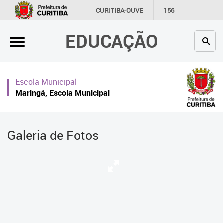
×
CURITIBA-OUVE
156
INFORMAÇÃO
SECRETARIAS
EDUCAÇÃO
Inicial
Secretaria
Escola Municipal
Profissionais da educação
Maringá, Escola Municipal
Crianças e estudantes
Comunidade
Galeria de Fotos
Contato
Links
úteis
Portal da Prefeitura de Curitiba