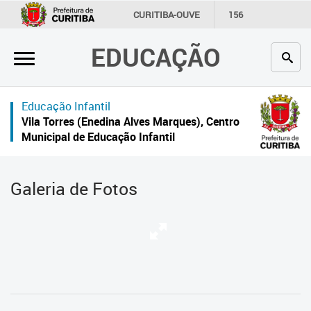
×
CURITIBA-OUVE
156
INFORMAÇÃO
SECRETARIAS
EDUCAÇÃO
Inicial
Secretaria
Educação Infantil
Profissionais da educação
Vila Torres (Enedina Alves Marques), Centro
Municipal de Educação Infantil
Crianças e estudantes
Comunidade
Galeria de Fotos
Contato
Links
úteis
Portal da Prefeitura de Curitiba