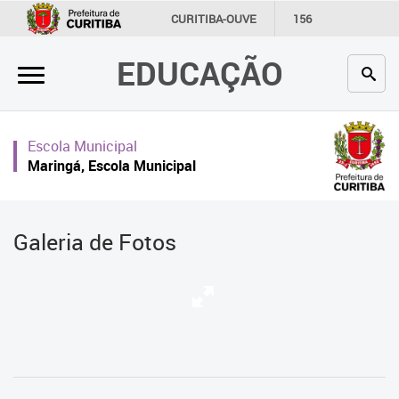
×
CURITIBA-OUVE
156
INFORMAÇÃO
SECRETARIAS
EDUCAÇÃO
Inicial
Secretaria
Escola Municipal
Profissionais da educação
Maringá, Escola Municipal
Crianças e estudantes
Comunidade
Galeria de Fotos
Contato
Links
úteis
Portal da Prefeitura de Curitiba