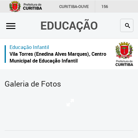
×
CURITIBA-OUVE
156
INFORMAÇÃO
SECRETARIAS
EDUCAÇÃO
Inicial
Secretaria
Educação Infantil
Profissionais da educação
Vila Torres (Enedina Alves Marques), Centro
Municipal de Educação Infantil
Crianças e estudantes
Comunidade
Galeria de Fotos
Contato
Links
úteis
Portal da Prefeitura de Curitiba