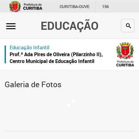
×
CURITIBA-OUVE
156
INFORMAÇÃO
SECRETARIAS
EDUCAÇÃO
Inicial
Secretaria
Educação Infantil
Profissionais da educação
Prof.ª Ada Pires de Oliveira (Pilarzinho II),
Centro Municipal de Educação Infantil
Crianças e estudantes
Comunidade
Galeria de Fotos
Contato
Links
úteis
Portal da Prefeitura de Curitiba