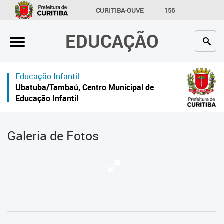
×
CURITIBA-OUVE
156
INFORMAÇÃO
SECRETARIAS
EDUCAÇÃO
Inicial
Secretaria
Educação Infantil
Profissionais da educação
Ubatuba/Tambaú, Centro Municipal de
Educação Infantil
Crianças e estudantes
Comunidade
Galeria de Fotos
Contato
Links
úteis
Portal da Prefeitura de Curitiba