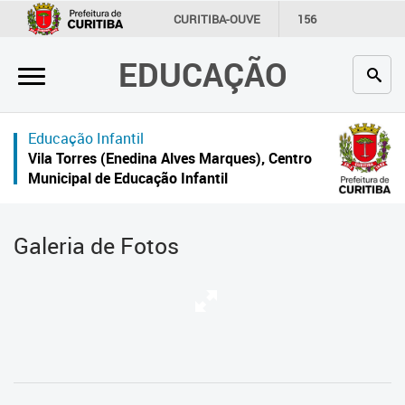
×
CURITIBA-OUVE
156
INFORMAÇÃO
SECRETARIAS
EDUCAÇÃO
Inicial
Secretaria
Educação Infantil
Profissionais da educação
Vila Torres (Enedina Alves Marques), Centro
Municipal de Educação Infantil
Crianças e estudantes
Comunidade
Galeria de Fotos
Contato
Links
úteis
Portal da Prefeitura de Curitiba