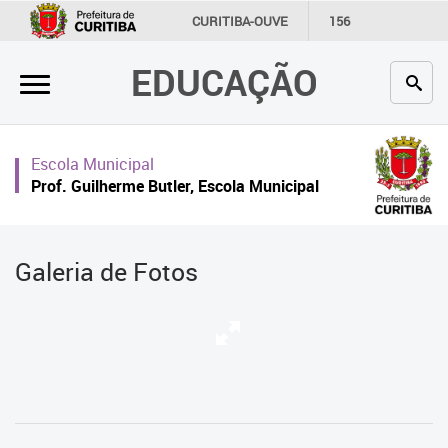
×
CURITIBA-OUVE
156
INFORMAÇÃO
SECRETARIAS
EDUCAÇÃO
Inicial
Secretaria
Escola Municipal
Profissionais da educação
Prof. Guilherme Butler, Escola Municipal
Crianças e estudantes
Comunidade
Galeria de Fotos
Contato
Links
úteis
Portal da Prefeitura de Curitiba