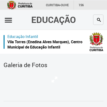
×
CURITIBA-OUVE
156
INFORMAÇÃO
SECRETARIAS
EDUCAÇÃO
Inicial
Secretaria
Educação Infantil
Profissionais da educação
Vila Torres (Enedina Alves Marques), Centro
Municipal de Educação Infantil
Crianças e estudantes
Comunidade
Galeria de Fotos
Contato
Links
úteis
Portal da Prefeitura de Curitiba