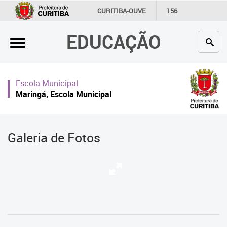
×
CURITIBA-OUVE
156
INFORMAÇÃO
SECRETARIAS
EDUCAÇÃO
Inicial
Secretaria
Escola Municipal
Profissionais da educação
Maringá, Escola Municipal
Crianças e estudantes
Comunidade
Galeria de Fotos
Contato
Links
úteis
Portal da Prefeitura de Curitiba