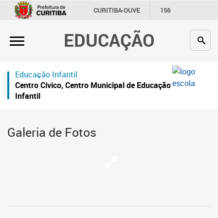
×
CURITIBA-OUVE
156
INFORMAÇÃO
SECRETARIAS
EDUCAÇÃO
Inicial
Secretaria
Educação Infantil
Profissionais da educação
Centro Cívico, Centro Municipal de Educação
Infantil
Crianças e estudantes
Comunidade
Galeria de Fotos
Contato
Links
úteis
Portal da Prefeitura de Curitiba