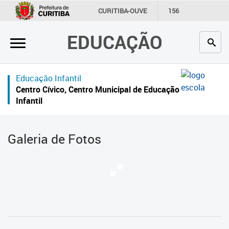
×
CURITIBA-OUVE
156
INFORMAÇÃO
SECRETARIAS
EDUCAÇÃO
Inicial
Secretaria
Educação Infantil
Profissionais da educação
Centro Cívico, Centro Municipal de Educação
Infantil
Crianças e estudantes
Comunidade
Galeria de Fotos
Contato
Links
úteis
Portal da Prefeitura de Curitiba