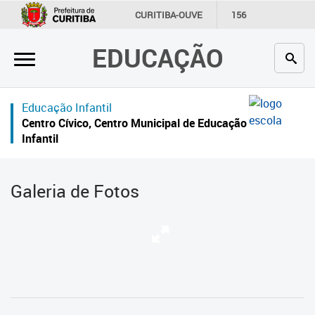
×
CURITIBA-OUVE
156
INFORMAÇÃO
SECRETARIAS
EDUCAÇÃO
Inicial
Secretaria
Educação Infantil
Profissionais da educação
Centro Cívico, Centro Municipal de Educação
Infantil
Crianças e estudantes
Comunidade
Galeria de Fotos
Contato
Links
úteis
Portal da Prefeitura de Curitiba