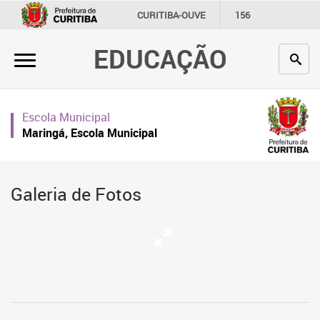
×
CURITIBA-OUVE
156
INFORMAÇÃO
SECRETARIAS
EDUCAÇÃO
Inicial
Secretaria
Escola Municipal
Profissionais da educação
Maringá, Escola Municipal
Crianças e estudantes
Comunidade
Galeria de Fotos
Contato
Links
úteis
Portal da Prefeitura de Curitiba