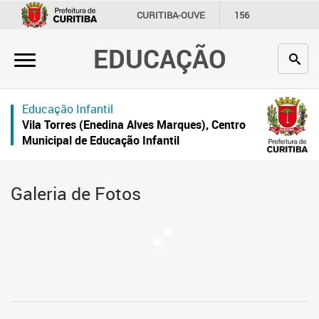
×
CURITIBA-OUVE
156
INFORMAÇÃO
SECRETARIAS
EDUCAÇÃO
Inicial
Secretaria
Educação Infantil
Profissionais da educação
Vila Torres (Enedina Alves Marques), Centro
Municipal de Educação Infantil
Crianças e estudantes
Comunidade
Galeria de Fotos
Contato
Links
úteis
Portal da Prefeitura de Curitiba