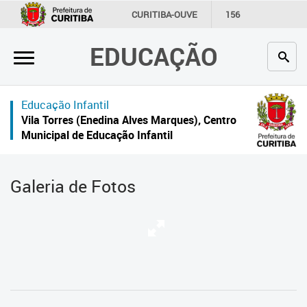
×
CURITIBA-OUVE
156
INFORMAÇÃO
SECRETARIAS
EDUCAÇÃO
Inicial
Secretaria
Educação Infantil
Profissionais da educação
Vila Torres (Enedina Alves Marques), Centro
Municipal de Educação Infantil
Crianças e estudantes
Comunidade
Galeria de Fotos
Contato
Links
úteis
Portal da Prefeitura de Curitiba