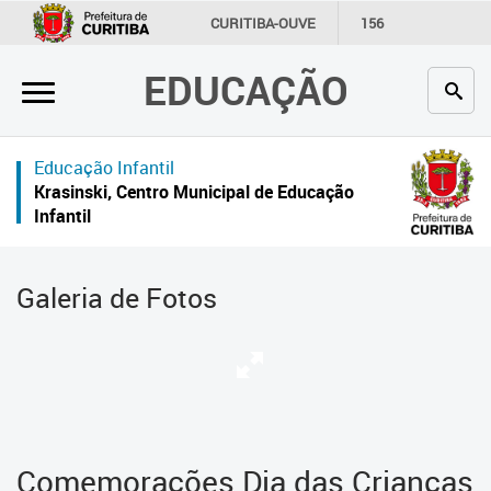
×
CURITIBA-OUVE
156
INFORMAÇÃO
SECRETARIAS
EDUCAÇÃO
Inicial
Secretaria
Educação Infantil
Profissionais da educação
Krasinski, Centro Municipal de Educação
Infantil
Crianças e estudantes
Comunidade
Galeria de Fotos
Contato
Links
úteis
Portal da Prefeitura de Curitiba
Comemorações Dia das Crianças