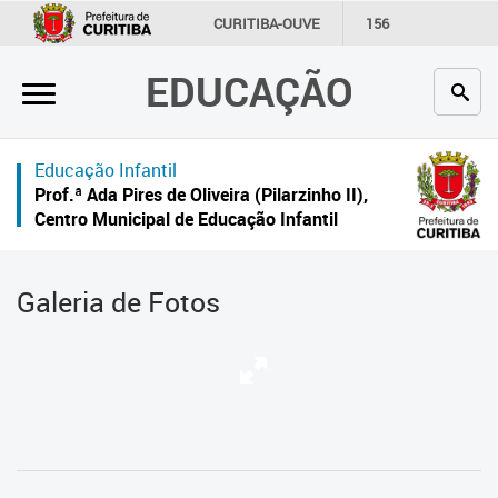
×
CURITIBA-OUVE
156
INFORMAÇÃO
SECRETARIAS
EDUCAÇÃO
Inicial
Secretaria
Educação Infantil
Profissionais da educação
Prof.ª Ada Pires de Oliveira (Pilarzinho II),
Centro Municipal de Educação Infantil
Crianças e estudantes
Comunidade
Galeria de Fotos
Contato
Links
úteis
Portal da Prefeitura de Curitiba