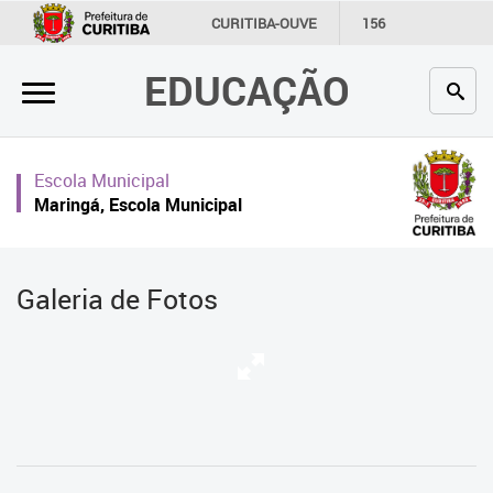
×
CURITIBA-OUVE
156
INFORMAÇÃO
SECRETARIAS
EDUCAÇÃO
Inicial
Secretaria
Escola Municipal
Profissionais da educação
Maringá, Escola Municipal
Crianças e estudantes
Comunidade
Galeria de Fotos
Contato
Links
úteis
Portal da Prefeitura de Curitiba