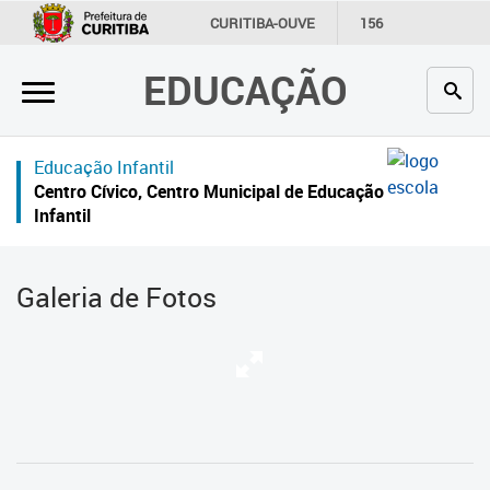
×
CURITIBA-OUVE
156
INFORMAÇÃO
SECRETARIAS
EDUCAÇÃO
Inicial
Secretaria
Educação Infantil
Profissionais da educação
Centro Cívico, Centro Municipal de Educação
Infantil
Crianças e estudantes
Comunidade
Galeria de Fotos
Contato
Links
úteis
Portal da Prefeitura de Curitiba