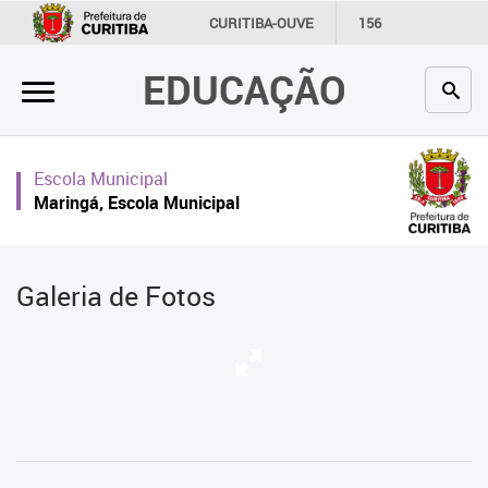
×
CURITIBA-OUVE
156
INFORMAÇÃO
SECRETARIAS
EDUCAÇÃO
Inicial
Secretaria
Escola Municipal
Profissionais da educação
Maringá, Escola Municipal
Crianças e estudantes
Comunidade
Galeria de Fotos
Contato
Links
úteis
Portal da Prefeitura de Curitiba