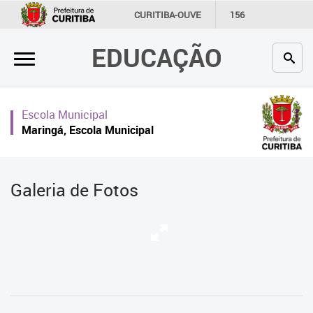
×
CURITIBA-OUVE
156
INFORMAÇÃO
SECRETARIAS
EDUCAÇÃO
Inicial
Secretaria
Escola Municipal
Profissionais da educação
Maringá, Escola Municipal
Crianças e estudantes
Comunidade
Galeria de Fotos
Contato
Links
úteis
Portal da Prefeitura de Curitiba