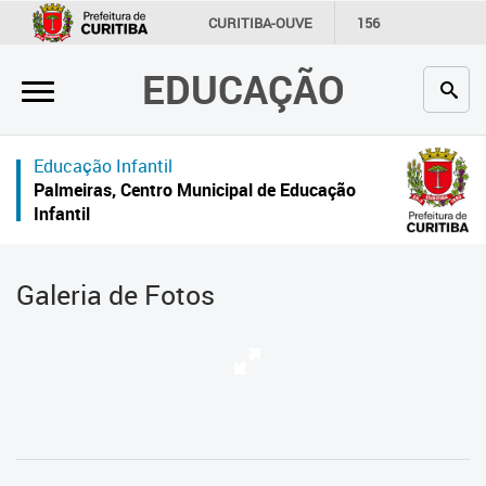
×
CURITIBA-OUVE
156
INFORMAÇÃO
SECRETARIAS
EDUCAÇÃO
Inicial
Secretaria
Educação Infantil
Profissionais da educação
Palmeiras, Centro Municipal de Educação
Infantil
Crianças e estudantes
Comunidade
Galeria de Fotos
Contato
Links
úteis
Portal da Prefeitura de Curitiba