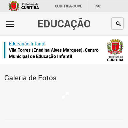
×
CURITIBA-OUVE
156
INFORMAÇÃO
SECRETARIAS
EDUCAÇÃO
Inicial
Secretaria
Educação Infantil
Profissionais da educação
Vila Torres (Enedina Alves Marques), Centro
Municipal de Educação Infantil
Crianças e estudantes
Comunidade
Galeria de Fotos
Contato
Links
úteis
Portal da Prefeitura de Curitiba