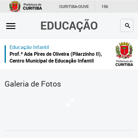
×
CURITIBA-OUVE
156
INFORMAÇÃO
SECRETARIAS
EDUCAÇÃO
Inicial
Secretaria
Educação Infantil
Profissionais da educação
Prof.ª Ada Pires de Oliveira (Pilarzinho II),
Centro Municipal de Educação Infantil
Crianças e estudantes
Comunidade
Galeria de Fotos
Contato
Links
úteis
Portal da Prefeitura de Curitiba