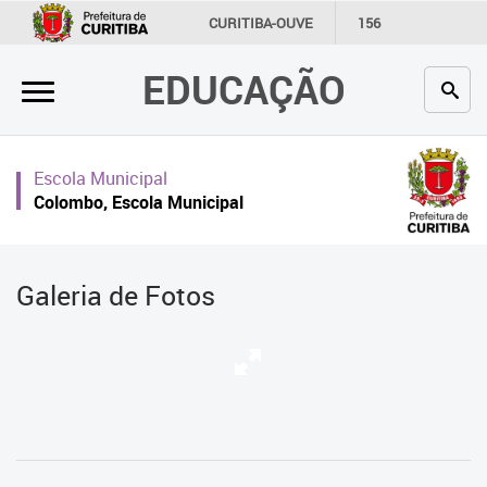
×
CURITIBA-OUVE
156
INFORMAÇÃO
SECRETARIAS
EDUCAÇÃO
Inicial
Secretaria
Escola Municipal
Profissionais da educação
Colombo, Escola Municipal
Crianças e estudantes
Comunidade
Galeria de Fotos
Contato
Links
úteis
Portal da Prefeitura de Curitiba