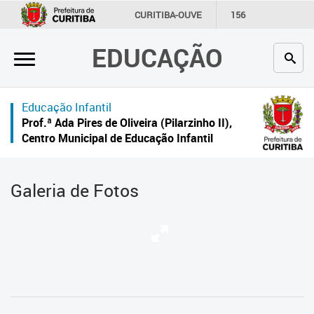
×
CURITIBA-OUVE
156
INFORMAÇÃO
SECRETARIAS
EDUCAÇÃO
Inicial
Secretaria
Educação Infantil
Profissionais da educação
Prof.ª Ada Pires de Oliveira (Pilarzinho II),
Centro Municipal de Educação Infantil
Crianças e estudantes
Comunidade
Galeria de Fotos
Contato
Links
úteis
Portal da Prefeitura de Curitiba