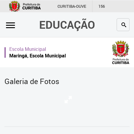
×
CURITIBA-OUVE
156
INFORMAÇÃO
SECRETARIAS
EDUCAÇÃO
Inicial
Secretaria
Escola Municipal
Profissionais da educação
Maringá, Escola Municipal
Crianças e estudantes
Comunidade
Galeria de Fotos
Contato
Links
úteis
Portal da Prefeitura de Curitiba