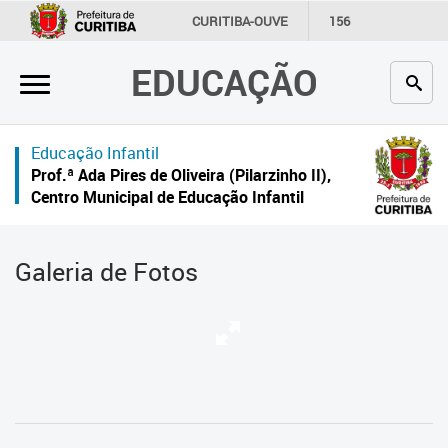
×
CURITIBA-OUVE
156
INFORMAÇÃO
SECRETARIAS
EDUCAÇÃO
Inicial
Secretaria
Educação Infantil
Profissionais da educação
Prof.ª Ada Pires de Oliveira (Pilarzinho II),
Centro Municipal de Educação Infantil
Crianças e estudantes
Comunidade
Galeria de Fotos
Contato
Links
úteis
Portal da Prefeitura de Curitiba