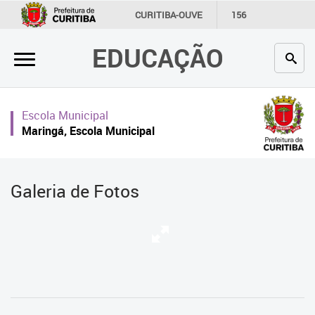
×
CURITIBA-OUVE
156
INFORMAÇÃO
SECRETARIAS
EDUCAÇÃO
Inicial
Secretaria
Escola Municipal
Profissionais da educação
Maringá, Escola Municipal
Crianças e estudantes
Comunidade
Galeria de Fotos
Contato
Links
úteis
Portal da Prefeitura de Curitiba