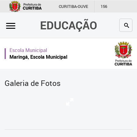
×
CURITIBA-OUVE
156
INFORMAÇÃO
SECRETARIAS
EDUCAÇÃO
Inicial
Secretaria
Escola Municipal
Profissionais da educação
Maringá, Escola Municipal
Crianças e estudantes
Comunidade
Galeria de Fotos
Contato
Links
úteis
Portal da Prefeitura de Curitiba