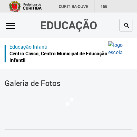
×
CURITIBA-OUVE
156
INFORMAÇÃO
SECRETARIAS
EDUCAÇÃO
Inicial
Secretaria
Educação Infantil
Profissionais da educação
Centro Cívico, Centro Municipal de Educação
Infantil
Crianças e estudantes
Comunidade
Galeria de Fotos
Contato
Links
úteis
Portal da Prefeitura de Curitiba