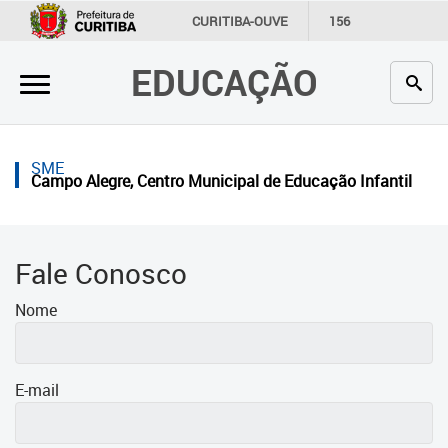
×
CURITIBA-OUVE
156
INFORMAÇÃO
SECRETARIAS
EDUCAÇÃO
Inicial
Secretaria
SME
Profissionais da educação
Campo Alegre, Centro Municipal de Educação Infantil
Crianças e estudantes
Comunidade
Fale Conosco
Contato
Nome
Links
úteis
E-mail
Portal da Prefeitura de Curitiba