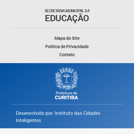
Coordenadoria de Formação
SECRETARIA MUNICIPAL DA
EDUCAÇÃO
e Inovação
Gerência de Formação
Continuada
Mapa do Site
Política de Privacidade
Gerência de Inovação
Contato
Pedagógica
Coordenadoria de Equidade,
Famílias e Rede de Proteção
Coordenadoria de Equidade,
Famílias e Rede de Proteção
Desenvolvido por: Instituto das Cidades
Coordenadoria de Inclusão e
Inteligentes
Atendimento Ed. Especializado