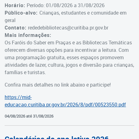
Cadastramento Escolar
Horário:
Período: 01/08/2026 a 31/08/2026
Estrutura da Secretaria
Público-alvo:
Crianças, estudantes e comunidade em
Cadastro Online
geral
Superintendência Executiva
Contato:
rededebibliotecas@curitiba.pr.gov.br
Portal ICS Instituto Curitiba de
Mais informações:
Saúde
Superintendência Executiva
Os Faróis do Saber em Praças e as Bibliotecas Temáticas
oferecem diversas opções para incentivar a leitura. Com
Portal Aprendere
Departamento de Logística
uma programação gratuita, esses espaços promovem
atividades de lazer, cultura, jogos e diversão para crianças,
Portal do Servidor
Departamento de Logística
famílias e turistas.
Gerência de Almoxarifado
Confira mais detalhes no link abaixo e participe!
Gerência de Aquisição e
https://mid-
Gestão Contratual de
educacao.curitiba.pr.gov.br/2026/8/pdf/00523550.pdf
Serviços
04/08/2026 até 31/08/2026
Gerência de Contratos
Gerência de Limpeza e