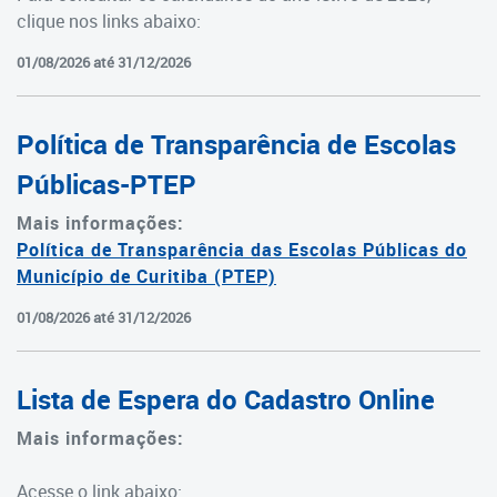
Departamento de Planejamento,
clique nos links abaixo:
Estrutura e Informações
01/08/2026 até 31/12/2026
Departamento de
Planejamento, Estrutura e
Política de Transparência de Escolas
Informações
Públicas-PTEP
Gerência do Sistema de
Registro Escolar - SERE
Mais informações:
Política de Transparência das Escolas Públicas do
Gerência de Matrículas
Município de Curitiba (PTEP)
Vale-Creche
01/08/2026 até 31/12/2026
Gerência de Gestão
Lista de Espera do Cadastro Online
Documental
Mais informações:
Vagas Ocupadas x Vagas
Existentes
Acesse o link abaixo: