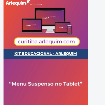
Coordenadoria de Recursos
Financeiros
Descentralizados
Superintendência de Gestão
Educacional
Superintendência de Gestão
Educacional
Departamento de Educação
Infantil
Departamento de Educação
Infantil
Departamento de Ensino
Fundamental