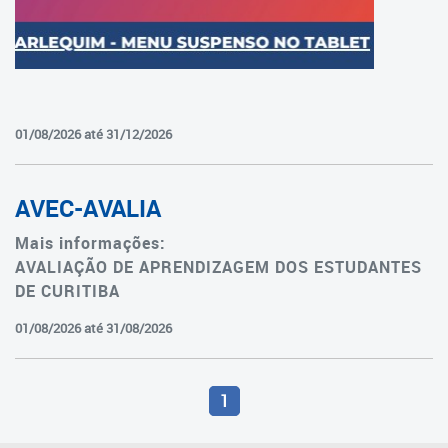
Departamento de Ensino
Fundamental
Gerência de Currículo
01/08/2026 até 31/12/2026
Gerência de Educação
Integral
AVEC-AVALIA
Gerência de Educação de
Jovens e Adultos
Mais informações:
AVALIAÇÃO DE APRENDIZAGEM DOS ESTUDANTES
Gerência de Gestão Escolar
DE CURITIBA
Avaliações e
01/08/2026 até 31/08/2026
Acompanhamento de
Resultados
1
Coordenadoria de Formação e
Inovação