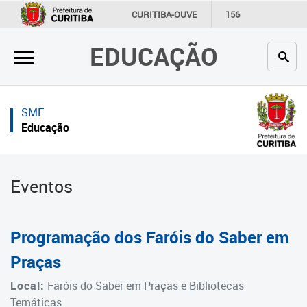
×
×
CURITIBA-OUVE
156
INFORMAÇÃO
SECRETARIAS
EDUCAÇÃO
Inicial
Inicial
Secretaria
Inicial
SME
Profissionais da educação
Secretaria
Educação
Crianças e estudantes
Links Úteis
Comunidade
Profissionais da educação
Eventos
Contato
Crianças e estudantes
Programação dos Faróis do Saber em
Links
Comunidade
úteis
Praças
Contato
Portal da Prefeitura de Curitiba
Local:
Faróis do Saber em Praças e Bibliotecas
Temáticas
Estrutura da Secretaria