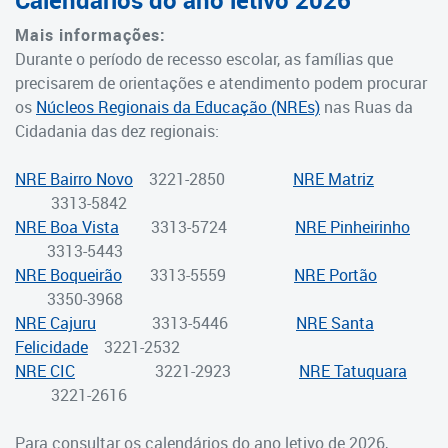
Calendários do ano letivo 2026
Suporte aos Contratos
Mais informações:
Durante o período de recesso escolar, as famílias que
Gerência de Segurança
precisarem de orientações e atendimento podem procurar
Monitorada
os
Núcleos Regionais da Educação (NREs)
nas Ruas da
Cidadania das dez regionais:
Gerência de Transporte
Escolar e Frota SME
NRE Bairro Novo
3221-2850
NRE Matriz
3313-5842
Gerência de Transporte para
NRE Boa Vista
3313-5724
NRE Pinheirinho
a Educação Especial - SITES
3313-5443
NRE Boqueirão
Gerência de Informação e
3313-5559
NRE Portão
3350-3968
Tecnologia
NRE Cajuru
3313-5446
NRE Santa
Coordenadoria de
Felicidade
3221-2532
Alimentação Escolar
NRE CIC
3221-2923
NRE Tatuquara
3221-2616
Fale Conosco
Para consultar os calendários do ano letivo de 2026,