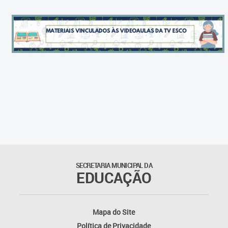
Cadernos Integrados do
Currículo
Cadernos por Componentes
Curriculares
Cadernos de Transição 2020-
2021
Cadernos de Transição 2021-
2022
Cadernos de Recomposição
SECRETARIA MUNICIPAL DA
EDUCAÇÃO
das Aprendizagens
Cadernos de Avaliações
Diagnósticas
Mapa do Site
Política de Privacidade